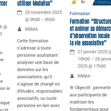
rcer
utiliser Modalisa”
20 novembre 2025
Formation
@
0h00
–
0h00
Formation “Structure
26
@
et animer sa démarc
RNMA
0
d’observation locale
Cette formation
la vie associative”
s’adresse à toute
27 janvier 2025
du
personne souhaitant
10h00
–
28 janvi
ne
analyser une base de
2025
@
17h00
données sur les
e
RNMA
associations, qu’il
ne
s’agisse de chargé·es
🎯 Objectif : permett
ion le
d’études, responsables
aux participants de
associatifs, ou toute
maîtriser les
mique
personne en lien avec
fondamentaux pour
au et