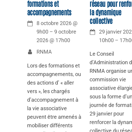
formations et
réseau pour renfo
accompagnements
la dynamique
collective
8 octobre 2026
@
9h00
–
9 octobre
29 janvier 20
2026
@
17h00
10h00
–
17h0
RNMA
Le Conseil
d’Administration 
Lors des formations et
RNMA organise u
accompagnements, ou
commission vie
des actions d’ « aller
associative élargi
vers », les chargés
sous la forme d’u
d’accompagnement à
journée de format
la vie associative
29 janvier pour
peuvent être amenés à
renforcer la dyna
mobiliser différents
collective du rése